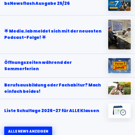
bsNewsflash Ausgabe 25/26
🌟 Media.lab meldet sich mit der neuesten
Podcast-Folge! 🌟
Öffnungszeiten während der
Sommerferien
Berufsausbildung oder Fachabitur? Mach
einfach beides!
Liste Schultage 2026-27 für ALLE Klassen
ALLE NEWS ANZEIGEN