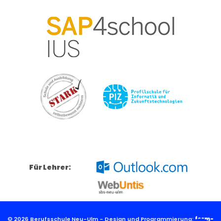
Für Lehrer:
© 2026 Berufsschule Neu-Ulm - Design und Programmierung:
form-