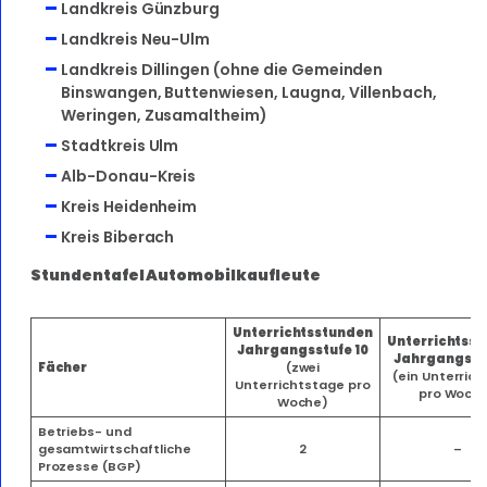
Landkreis Günzburg
Landkreis Neu-Ulm
Landkreis Dillingen (ohne die Gemeinden
Binswangen, Buttenwiesen, Laugna, Villenbach,
Weringen, Zusamaltheim)
Stadtkreis Ulm
Alb-Donau-Kreis
Kreis Heidenheim
Kreis Biberach
Stundentafel Automobilkaufleute
Unterrichtsstunden
Unterrichtss
Jahrgangsstufe 10
Jahrgangsstu
Fächer
(zwei
(ein Unterric
Unterrichtstage pro
pro Woch
Woche)
Betriebs- und
gesamtwirtschaftliche
2
–
Prozesse (BGP)