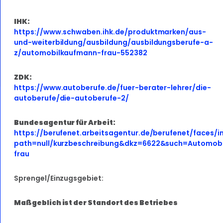
IHK:
https://www.schwaben.ihk.de/produktmarken/aus-
und-weiterbildung/ausbildung/ausbildungsberufe-a-
z/automobilkaufmann-frau-552382
ZDK:
https://www.autoberufe.de/fuer-berater-lehrer/die-
autoberufe/die-autoberufe-2/
Bundesagentur für Arbeit:
https://berufenet.arbeitsagentur.de/berufenet/fac
path=null/kurzbeschreibung&dkz=6622&such=Automob
frau
Sprengel/Einzugsgebiet:
Maßgeblich ist der Standort des Betriebes