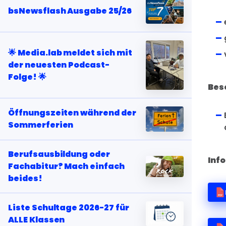
bsNewsflash Ausgabe 25/26
🌟 Media.lab meldet sich mit
der neuesten Podcast-
Folge! 🌟
Bes
Öffnungszeiten während der
Sommerferien
Berufsausbildung oder
Inf
Fachabitur? Mach einfach
beides!
Liste Schultage 2026-27 für
ALLE Klassen