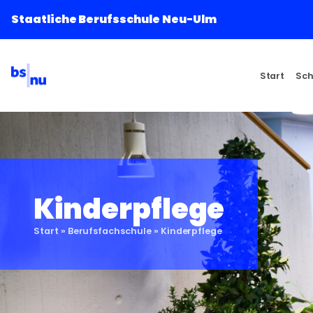
Staatliche Berufsschule Neu-Ulm
Start
Sch
Kinderpflege
Start
»
Berufsfachschule
»
Kinderpflege