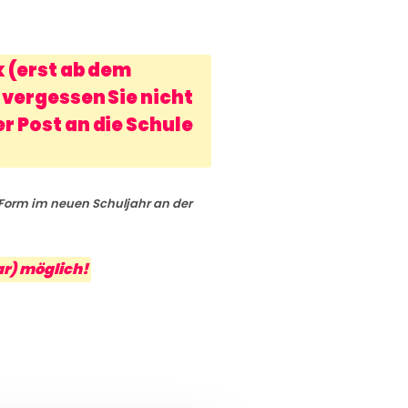
 (erst ab dem
vergessen Sie nicht
 Post an die Schule
r Form im neuen Schuljahr an der
r) möglich!