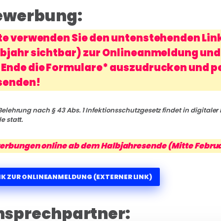
ewerbung:
te verwenden Sie den untenstehenden Link
bjahr sichtbar) zur Onlineanmeldung und 
Ende die Formulare* auszudrucken und per
senden!
Belehrung nach § 43 Abs. 1 Infektionsschutzgesetz findet in digitale
e statt.
rbungen online ab dem Halbjahresende (Mitte Februa
NK ZUR ONLINEANMELDUNG (EXTERNER LINK)
nsprechpartner: