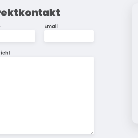
rektkontakt
e
Email
icht