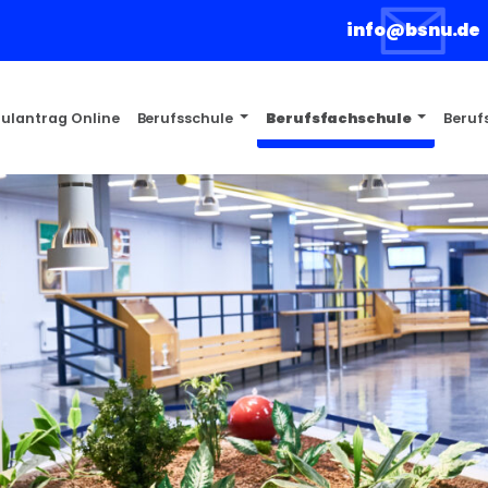
info@bsnu.de
ulantrag Online
Berufsschule
Berufsfachschule
Beruf