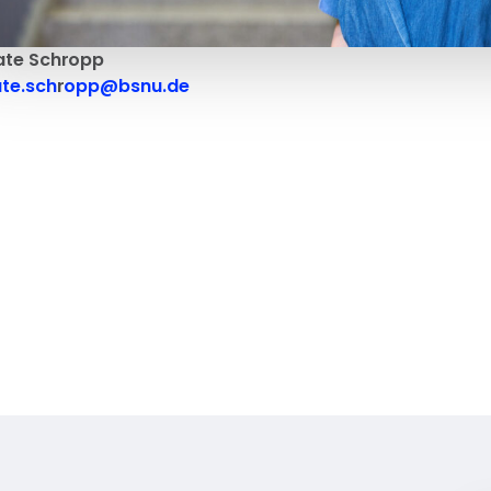
ate Schropp
te.sch
r
opp@bsnu.de