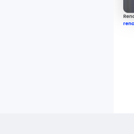
Ren
rena