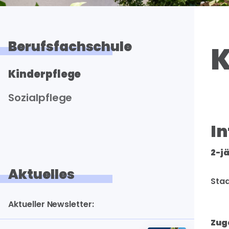
Berufsfachschule
K
Kinderpflege
Sozialpflege
In
2-j
Aktuelles
Staa
Aktueller Newsletter:
Zug