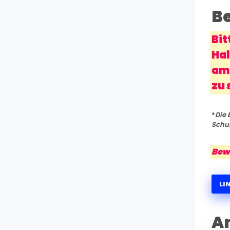
B
Bit
Hal
am 
zu 
*
Die 
Schul
Bewe
LI
A