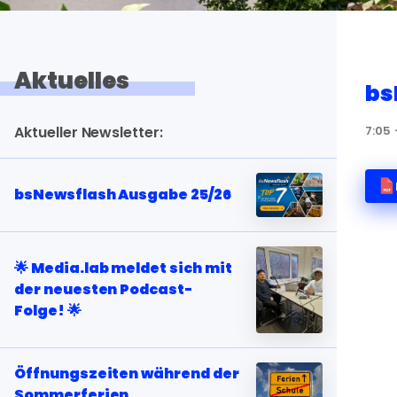
Aktuelles
bs
Aktueller Newsletter:
7:05
bsNewsflash Ausgabe 25/26
🌟 Media.lab meldet sich mit
der neuesten Podcast-
Folge! 🌟
Öffnungszeiten während der
Sommerferien