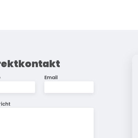
rektkontakt
e
Email
icht