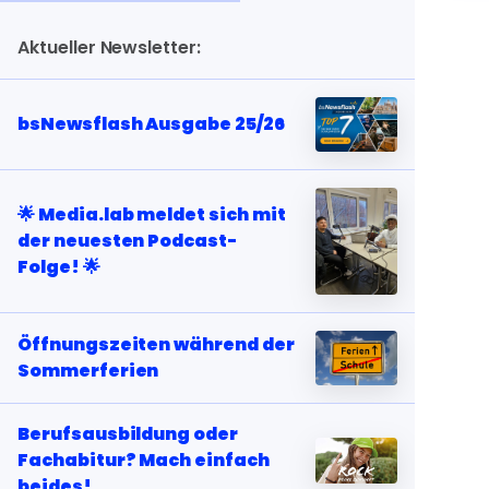
Aktueller Newsletter:
bsNewsflash Ausgabe 25/26
🌟 Media.lab meldet sich mit
der neuesten Podcast-
Folge! 🌟
Öffnungszeiten während der
Sommerferien
Berufsausbildung oder
Fachabitur? Mach einfach
beides!