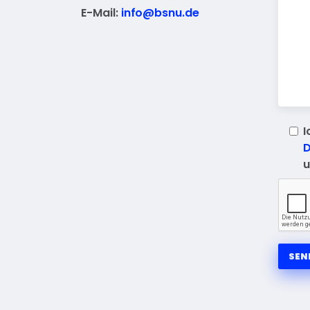
E-Mail:
info@bsnu.de
I
D
u