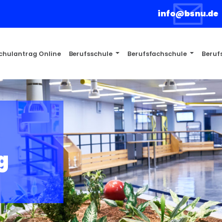
info@bsnu.de
chulantrag Online
Berufsschule
Berufsfachschule
Beruf
g