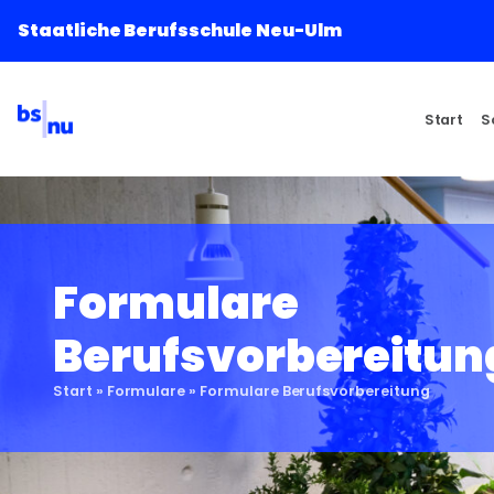
Staatliche Berufsschule Neu-Ulm
Start
S
Formulare
Berufsvorbereitun
Start
»
Formulare
»
Formulare Berufsvorbereitung