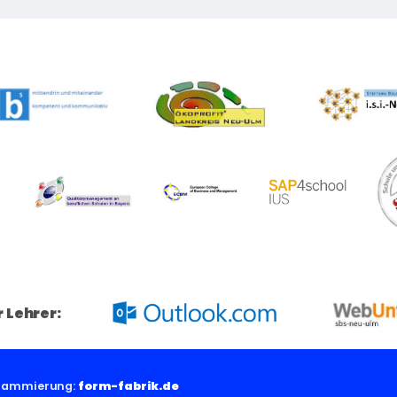
r Lehrer:
grammierung:
form-fabrik.de